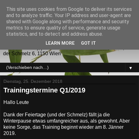
This site uses cookies from Google to deliver its services
GoRyu - JuJitsu
and to analyze traffic. Your IP address and user-agent are
shared with Google along with performance and security
metrics to ensure quality of service, generate usage
GoRyu - JuJitsu (五龍) JuJitsu sowie verwandte
statistics, and to detect and address abuse.
Kampfsysteme für die Selbstverteidigung und als Sport.
Trainingszeiten: Dienstag und Donnerstag (während des
LEARN MORE
GOT IT
UNI-Semesters), jeweils von 20 bis 22 Uhr KO2, USZ I, auf
der Schmelz 6, 1150 Wien
▼
Dienstag, 25. Dezember 2018
Trainingstermine Q1/2019
Hallo Leute
Dank der Feiertage (und der Schmelz) fällt ja die
Winterpause etwas umfangreicher aus, als gewohnt. Aber
keine Sorge, das Training beginnt wieder am 8. Jänner
2019.