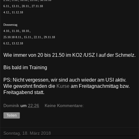
6.11., 13.11., 20.11., 27.11.18
4.12., 11.12.18
Donnerstag
4.10., 11.10., 18.10.,
25.10.18 8.11., 15.11., 22.11., 29.11.18
6.12., 13.12.18
Wie immer von 20 bis 21.50 im KO2 /USZ I auf der Schmelz.
Bis bald im Training
PS: Nicht vergessen, wir sind auch wieder am USI aktiv.
Wie gewohnt finden die
Kurse
am Freitagnachmittag bzw.
Freitagabend statt.
Dominik
um
22:26
Keine Kommentare:
Teilen
Sonntag, 18. März 2018