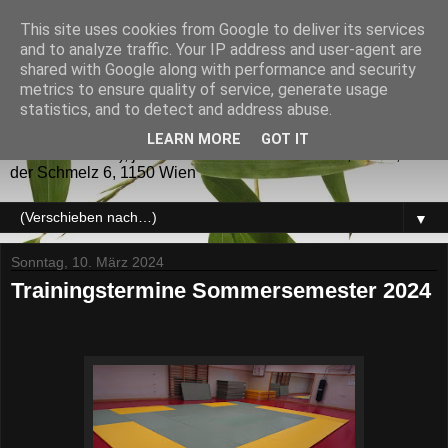
This site uses cookies from Google to deliver its services
GoRyu - JuJitsu
and to analyze traffic. Your IP address and user-agent are
shared with Google along with performance and security
metrics to ensure quality of service, generate usage
GoRyu - JuJitsu (五龍) JuJitsu sowie verwandte
statistics, and to detect and address abuse.
Kampfsysteme für die Selbstverteidigung und als Sport.
Trainingszeiten: Dienstag und Donnerstag (während des
LEARN MORE
GOT IT
UNI-Semesters), jeweils von 20 bis 22 Uhr KO2, USZ I, auf
der Schmelz 6, 1150 Wien
▼
Sonntag, 10. März 2024
Trainingstermine Sommersemester 2024