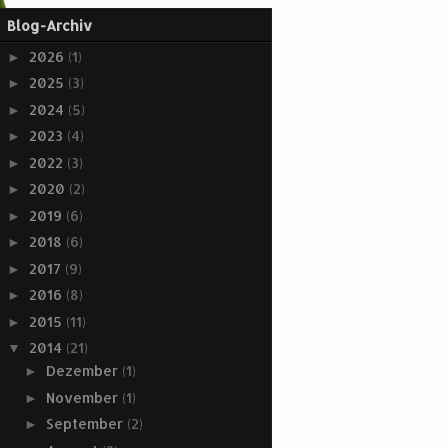
Blog-Archiv
2026
(1)
►
2025
(3)
►
2024
(5)
►
2023
(4)
►
2022
(3)
►
2020
(2)
►
2019
(6)
►
2018
(6)
►
2017
(9)
►
2016
(8)
►
2015
(11)
►
2014
(21)
▼
Dezember
(1)
►
November
(1)
►
September
(2)
►