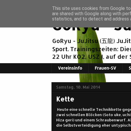
This site uses cookies from Google to 
are shared with Google along with per
GoRyu - Ju
statistics, and to detect and address 
GoRyu - JuJitsu (五龍) JuJi
Sport. Trainingszeiten: Di
22 Uhr KO2, USZ I, auf der
Vereinsinfo
Frauen-SV
Samstag, 10. Mai 2014
Kette
Heute eine schnelle Technikkette gege
zwei schnellen Blöcken (Soto uke, uchi
Hiza geri) und einem Schraubenwurf. A
die Selbstverteidigung eher untypisch,