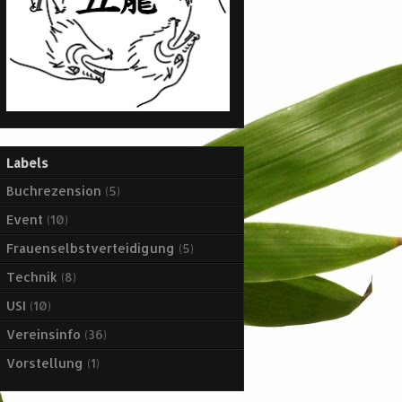
Labels
Buchrezension
(5)
Event
(10)
Frauenselbstverteidigung
(5)
Technik
(8)
USI
(10)
Vereinsinfo
(36)
Vorstellung
(1)