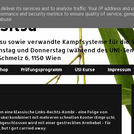
deliver its services and to analyze traffic. Your IP address and 
formance and security metrics to ensure quality of service, gen
Jitsu
abuse.
tsu sowie verwandte Kampfsysteme für die S
enstag und Donnerstag (während des UNI-Seme
 Schmelz 6, 1150 Wien
Shop
Prüfungsprogramm
USI Kurse
Impressum
n eine klassische Links-Rechts-Kombi - eine Folge von
 uke) kombiniert mit mehreren schnellen Konter (Empi uchi,
bgeschlossen wird mit einer gestreckten Armhebel - für
 but I got carried away.