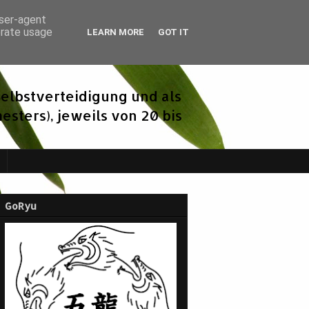
user-agent
erate usage
LEARN MORE
GOT IT
elbstverteidigung und als
sters), jeweils von 20 bis
GoRyu