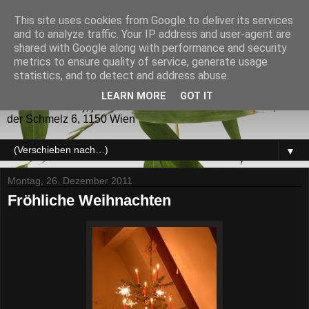
This site uses cookies from Google to deliver its services
GoRyu - JuJitsu
and to analyze traffic. Your IP address and user-agent are
shared with Google along with performance and security
metrics to ensure quality of service, generate usage
GoRyu - JuJitsu (五龍) JuJitsu sowie verwandte
statistics, and to detect and address abuse.
Kampfsysteme für die Selbstverteidigung und als Sport.
Trainingszeiten: Dienstag und Donnerstag (während des
LEARN MORE
GOT IT
UNI-Semesters), jeweils von 20 bis 22 Uhr KO2, USZ I, auf
der Schmelz 6, 1150 Wien
▼
Montag, 26. Dezember 2011
Fröhliche Weihnachten