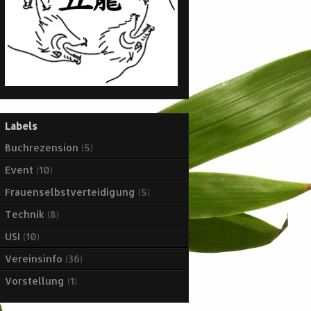
Labels
Buchrezension
(5)
Event
(10)
Frauenselbstverteidigung
(5)
Technik
(8)
USI
(10)
Vereinsinfo
(36)
Vorstellung
(1)