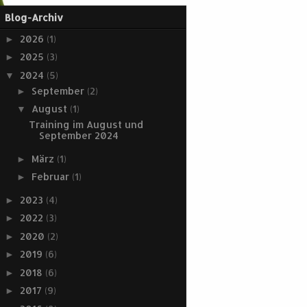
Blog-Archiv
2026
(1)
►
2025
(3)
►
2024
(5)
▼
September
(2)
►
August
(1)
▼
Training im August und
September 2024
März
(1)
►
Februar
(1)
►
2023
(4)
►
2022
(3)
►
2020
(2)
►
2019
(6)
►
2018
(6)
►
2017
(9)
►