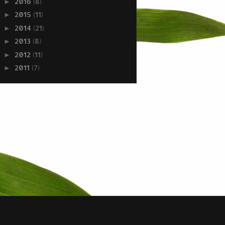
2016
(8)
►
2015
(11)
►
2014
(21)
►
2013
(8)
►
2012
(11)
►
2011
(7)
►