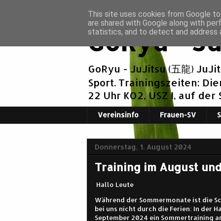
This site uses cookies from Google to 
are shared with Google along with per
GoRyu - Ju
statistics, and to detect and address 
GoRyu - JuJitsu (五龍) JuJi
Sport. Trainingszeiten: Di
22 Uhr KO2, USZ I, auf der
Vereinsinfo
Frauen-SV
Donnerstag, 1. August 2024
Training im August un
Hallo Leute
Während der Sommermonate ist die Sch
bei uns nicht durch die Ferien: In der 
September 2024 ein Sommertraining 