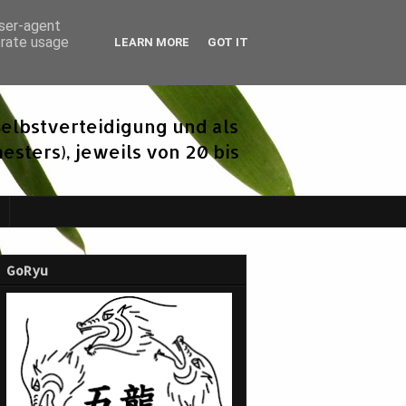
user-agent
erate usage
LEARN MORE
GOT IT
elbstverteidigung und als
sters), jeweils von 20 bis
GoRyu