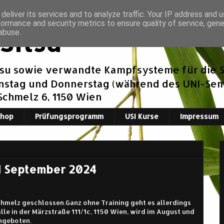
deliver its services and to analyze traffic. Your IP address and 
formance and security metrics to ensure quality of service, gen
Jitsu
abuse.
tsu sowie verwandte Kampfsysteme für die S
enstag und Donnerstag (während des UNI-Seme
 Schmelz 6, 1150 Wien
Shop
Prüfungsprogramm
USI Kurse
Impressum
d September 2024
melz geschlossen.Ganz ohne Training geht es allerdings
Halle in der Märzstraße 111/1c, 1150 Wien, wird im August und
angeboten.