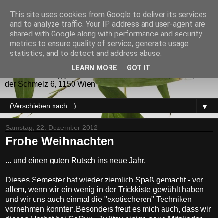
This site uses cookies from Google to deliver its services
GoRyu - JuJitsu
and to analyze traffic. Your IP address and user-agent are
shared with Google along with performance and security
metrics to ensure quality of service, generate usage
GoRyu - JuJitsu (五龍) JuJitsu sowie verwandte
statistics, and to detect and address abuse.
Kampfsysteme für die Selbstverteidigung und als Sport.
Trainingszeiten: Dienstag und Donnerstag (während des
LEARN MORE
GOT IT
UNI-Semesters), jeweils von 20 bis 22 Uhr KO2, USZ I, auf
der Schmelz 6, 1150 Wien
▼
Samstag, 22. Dezember 2012
Frohe Weihnachten
... und einen guten Rutsch ins neue Jahr.
Dieses Semester hat wieder ziemlich Spaß gemacht - vor
allem, wenn wir ein wenig in der Trickkiste gewühlt haben
und wir uns auch einmal die "exotischeren" Techniken
vornehmen konnten.Besonders freut es mich auch, dass wir