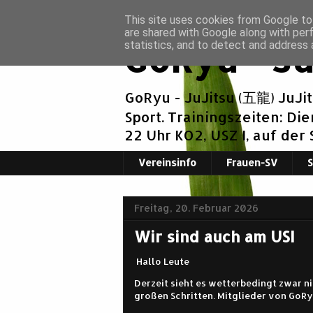
This site uses cookies from Google to 
are shared with Google along with per
GoRyu - Ju
statistics, and to detect and address 
GoRyu - JuJitsu (五龍) JuJi
Sport. Trainingszeiten: Di
22 Uhr KO2, USZ I, auf der
Vereinsinfo
Frauen-SV
Freitag, 20. Februar 2026
Wir sind auch am USI
Hallo Leute
Derzeit sieht es wetterbedingt zwar n
großen Schritten. Mitglieder von GoRy