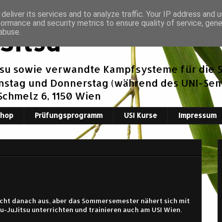
deliver its services and to analyze traffic. Your IP address and 
formance and security metrics to ensure quality of service, gen
Jitsu
abuse.
tsu sowie verwandte Kampfsysteme für die S
enstag und Donnerstag (während des UNI-Seme
 Schmelz 6, 1150 Wien
Shop
Prüfungsprogramm
USI Kurse
Impressum
icht danach aus, aber das Sommersemester nähert sich mit
u-JuJitsu unterrichten und trainieren auch am USI Wien.