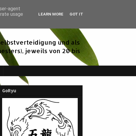
user-agent
erate usage
LEARN MORE
GOT IT
elbstverteidigung und als
sters), jeweils von 20 bis
GoRyu