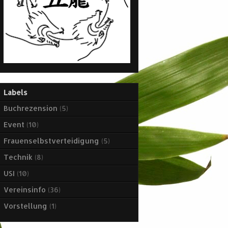
Labels
Buchrezension
(5)
Event
(10)
Frauenselbstverteidigung
(5)
Technik
(8)
USI
(10)
Vereinsinfo
(36)
Vorstellung
(1)