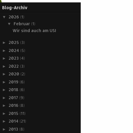
Blog-Archiv
2026
(1)
▼
Februar
(1)
▼
Wir sind auch am USI
2025
(3)
►
2024
(5)
►
2023
(4)
►
2022
(3)
►
2020
(2)
►
2019
(6)
►
2018
(6)
►
2017
(9)
►
2016
(8)
►
2015
(11)
►
2014
(21)
►
2013
(8)
►